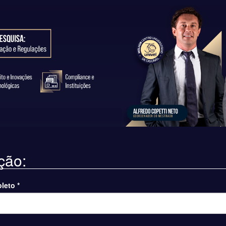
ição:
leto
*